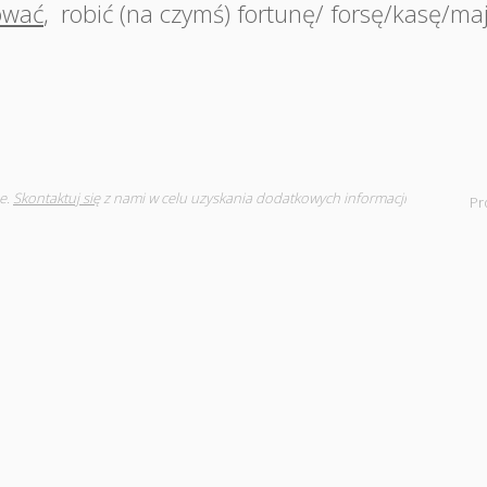
ować
,
robić (na czymś) fortunę/ forsę/kasę/ma
e.
Skontaktuj się
z nami w celu uzyskania dodatkowych informacji
Pr