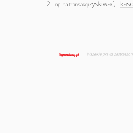
2.
zyskiwać
,
kas
np. na transakcji
Wszelkie prawa zastrzeżon