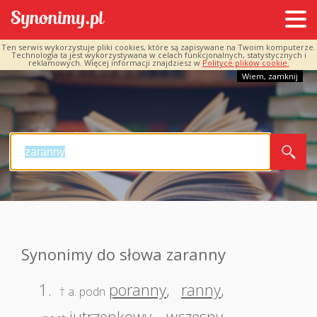
Ten serwis wykorzystuje pliki cookies, które są zapisywane na Twoim komputerze.
Technologia ta jest wykorzystywana w celach funkcjonalnych, statystycznych i
reklamowych. Więcej informacji znajdziesz w
Polityce plików cookie.
Wiem, zamknij
Synonimy do słowa zaranny
1.
poranny
,
ranny
,
† a. podn
jutrzenkowy
,
wczesny