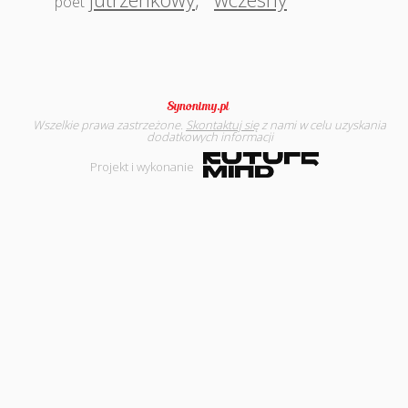
poet
Wszelkie prawa zastrzeżone.
Skontaktuj się
z nami w celu uzyskania
dodatkowych informacji
Projekt i wykonanie