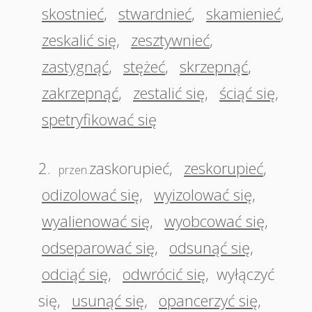
skostnieć
,
stwardnieć
,
skamienieć
,
zeskalić się
,
zesztywnieć
,
zastygnąć
,
stężeć
,
skrzepnąć
,
zakrzepnąć
,
zestalić się
,
ściąć się
,
spetryfikować się
2.
zaskorupieć
,
zeskorupieć
,
przen.
odizolować się
,
wyizolować się
,
wyalienować się
,
wyobcować się
,
odseparować się
,
odsunąć się
,
odciąć się
,
odwrócić się
,
wyłączyć
się
,
usunąć się
,
opancerzyć się
,