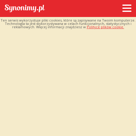
Ten serwis wykorzystuje pliki cookies, które są zapisywane na Twoim komputerze.
Technologia ta jest wykorzystywana w celach funkcjonalnych, statystycznych i
reklamowych. Więcej informacji znajdziesz w
Polityce plików cookie.