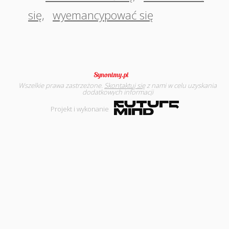
się
,
wyemancypować się
Wszelkie prawa zastrzeżone.
Skontaktuj się
z nami w celu uzyskania
dodatkowych informacji
Projekt i wykonanie