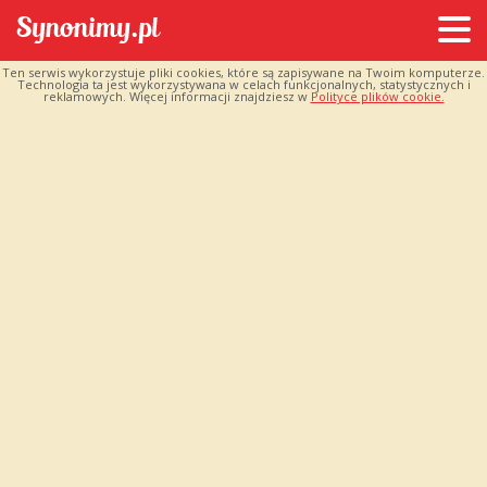
Ten serwis wykorzystuje pliki cookies, które są zapisywane na Twoim komputerze.
Technologia ta jest wykorzystywana w celach funkcjonalnych, statystycznych i
reklamowych. Więcej informacji znajdziesz w
Polityce plików cookie.