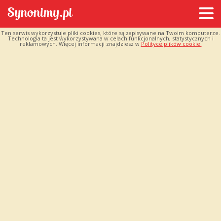
Ten serwis wykorzystuje pliki cookies, które są zapisywane na Twoim komputerze.
Technologia ta jest wykorzystywana w celach funkcjonalnych, statystycznych i
reklamowych. Więcej informacji znajdziesz w
Polityce plików cookie.