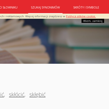
O SŁOWNIKU
SZUKAJ SYNONIMÓW
SKRÓTY I SYMBOLE
ych i reklamowych. Więcej informacji znajdziesz w
Polityce plików cookie.
Wiem, zamknij
ić
,
skłócić
,
skłębić