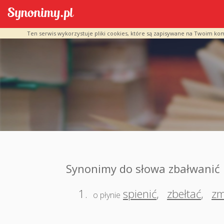
Ten serwis wykorzystuje pliki cookies, które są zapisywane na Twoim ko
Synonimy do słowa zbałwanić
1.
spienić
,
zbełtać
,
zm
o płynie