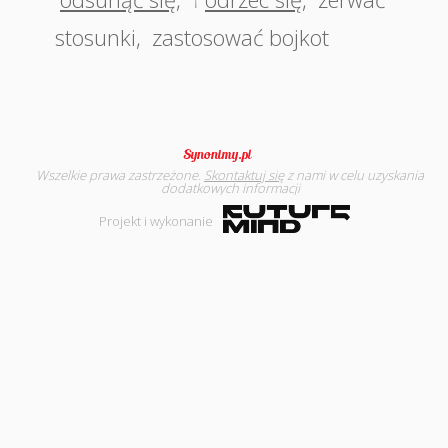
†
stosunki
,
zastosować bojkot
Wszelkie prawa zastrzeżone.
Skontaktuj się
z nami w celu uzyskania
dodatkowych informacji
Projekt i wykonanie