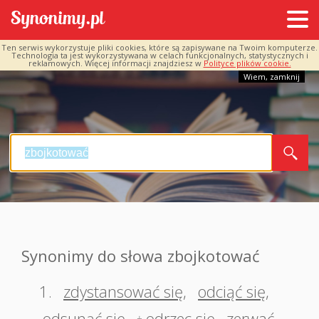
Ten serwis wykorzystuje pliki cookies, które są zapisywane na Twoim komputerze.
Technologia ta jest wykorzystywana w celach funkcjonalnych, statystycznych i
reklamowych. Więcej informacji znajdziesz w
Polityce plików cookie.
Wiem, zamknij
Synonimy do słowa zbojkotować
1.
zdystansować się
,
odciąć się
,
odsunąć się
,
odrzec się
,
zerwać