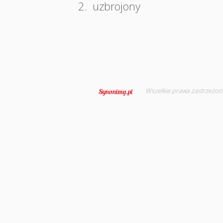
2.
uzbrojony
Wszelkie prawa zastrzeżon