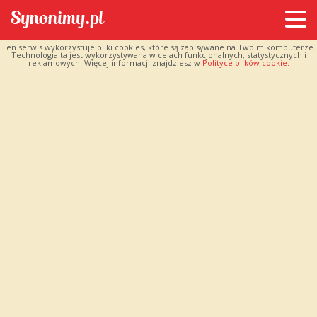
Ten serwis wykorzystuje pliki cookies, które są zapisywane na Twoim komputerze.
Technologia ta jest wykorzystywana w celach funkcjonalnych, statystycznych i
reklamowych. Więcej informacji znajdziesz w
Polityce plików cookie.