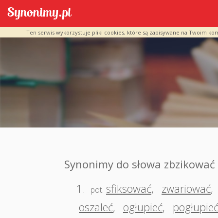
Ten serwis wykorzystuje pliki cookies, które są zapisywane na Twoim ko
Synonimy do słowa zbzikować
1.
sfiksować
,
zwariować
,
pot.
oszaleć
,
ogłupieć
,
pogłupie