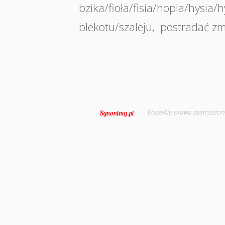
bzika/fioła/fisia/hopla/hysia/
blekotu/szaleju
,
postradać zm
Wszelkie prawa zastrzeżon