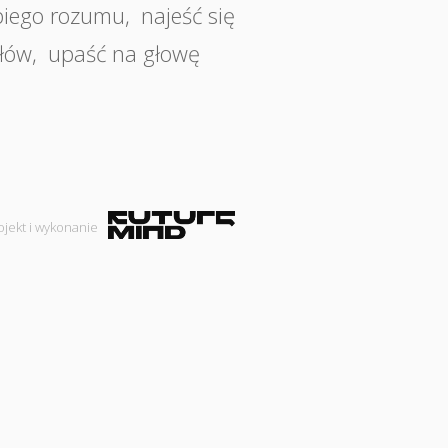
piego rozumu
,
najeść się
łów
,
upaść na głowę
ojekt i wykonanie