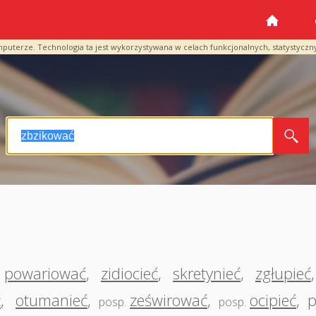
mputerze. Technologia ta jest wykorzystywana w celach funkcjonalnych, statystyczn
powariować
,
zidiocieć
,
skretynieć
,
zgłupieć
ć
,
otumanieć
,
ześwirować
,
ocipieć
,
p
posp.
posp.