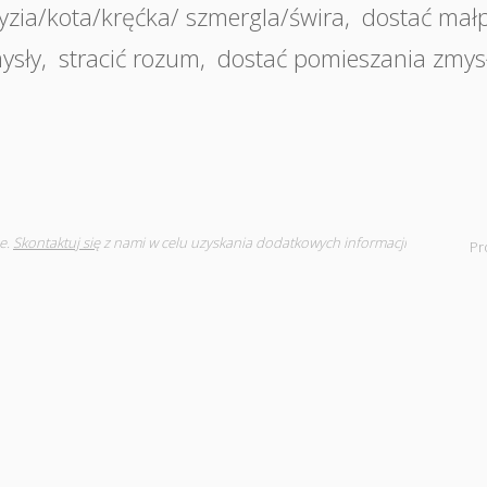
hyzia/kota/kręćka/ szmergla/świra
,
dostać mał
ysły
,
stracić rozum
,
dostać pomieszania zmys
e.
Skontaktuj się
z nami w celu uzyskania dodatkowych informacji
Pr