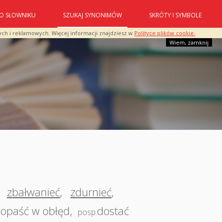
O SŁOWNIKU
SZUKAJ SYNONIMÓW
SKRÓTY I SYMBOLE
ych i reklamowych. Więcej informacji znajdziesz w
Polityce plików cookie.
Wiem, zamknij
,
zbałwanieć
,
zdurnieć
,
opaść w obłęd
,
dostać
posp.