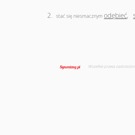
2.
odębieć
,
stać się niesmacznym
Wszelkie prawa zastrzeżon