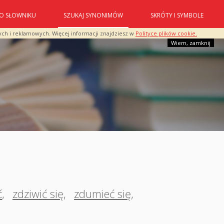
O SŁOWNIKU
SZUKAJ SYNONIMÓW
SKRÓTY I SYMBOLE
ych i reklamowych. Więcej informacji znajdziesz w
Polityce plików cookie.
Wiem, zamknij
ć
,
zdziwić się
,
zdumieć się
,