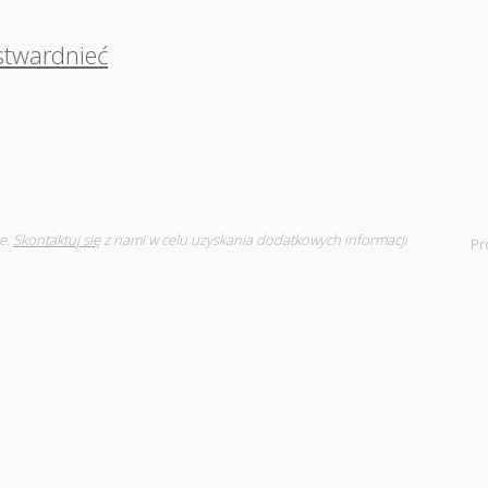
stwardnieć
e.
Skontaktuj się
z nami w celu uzyskania dodatkowych informacji
Pr