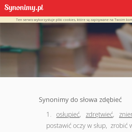
Ten serwis wykorzystuje pliki cookies, które są zapisywane na Twoim ko
Synonimy do słowa zdębieć
1.
osłupieć
,
zdrętwieć
,
znie
postawić oczy w słup
,
zrobić 