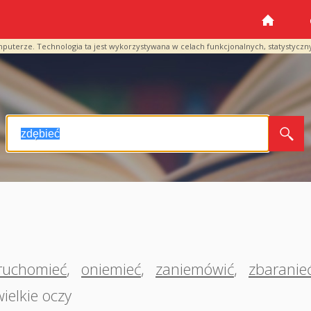
mputerze. Technologia ta jest wykorzystywana w celach funkcjonalnych, statystyczn
ruchomieć
,
oniemieć
,
zaniemówić
,
zbaranie
wielkie oczy