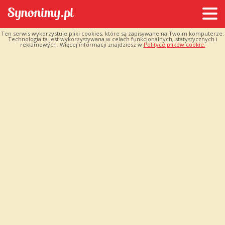
Ten serwis wykorzystuje pliki cookies, które są zapisywane na Twoim komputerze.
Technologia ta jest wykorzystywana w celach funkcjonalnych, statystycznych i
reklamowych. Więcej informacji znajdziesz w
Polityce plików cookie.