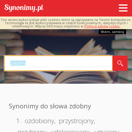
Ten serwis wykorzystuje pliki cookies, które są zapisywane na Twoim komputerze.
Technologia ta jest wykorzystywana w celach funkcjonalnych, statystycznych i
reklamowych. Więcej informacji znajdziesz w
Polityce plików cookie.
Wiem, zamknij
Synonimy do słowa zdobny
1.
ozdobiony
,
przystrojony
,
przybrany
,
udekorowany
,
umajony
,