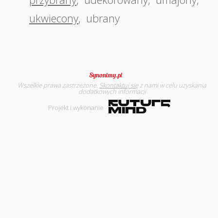
ukwiecony
,
ubrany
Wszelkie prawa zastrzeżone.
Skontaktuj się
z nami w celu uzyskania
dodatkowych informacji
Projekt i wykonanie