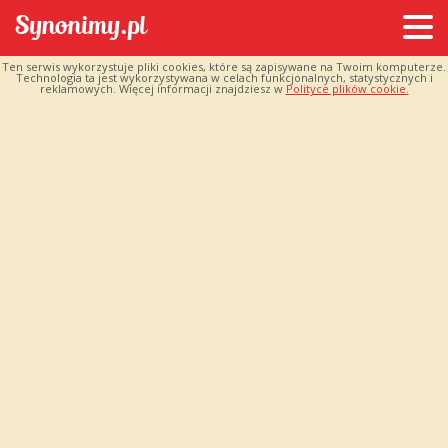
Ten serwis wykorzystuje pliki cookies, które są zapisywane na Twoim komputerze.
Technologia ta jest wykorzystywana w celach funkcjonalnych, statystycznych i
reklamowych. Więcej informacji znajdziesz w
Polityce plików cookie.