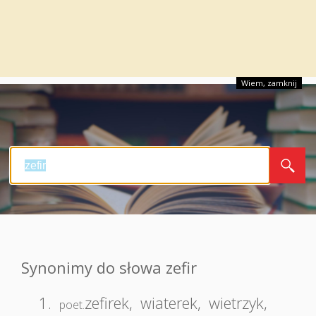
Wiem, zamknij
Synonimy do słowa zefir
1.
zefirek
,
wiaterek
,
wietrzyk
,
poet.