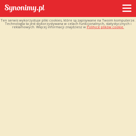
Ten serwis wykorzystuje pliki cookies, które są zapisywane na Twoim komputerze.
Technologia ta jest wykorzystywana w celach funkcjonalnych, statystycznych i
reklamowych. Więcej informacji znajdziesz w
Polityce plików cookie.