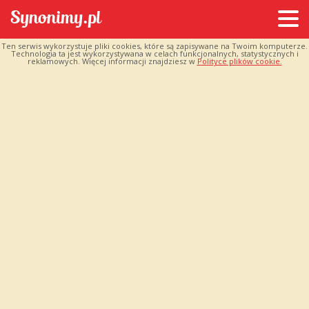
Ten serwis wykorzystuje pliki cookies, które są zapisywane na Twoim komputerze.
Technologia ta jest wykorzystywana w celach funkcjonalnych, statystycznych i
reklamowych. Więcej informacji znajdziesz w
Polityce plików cookie.