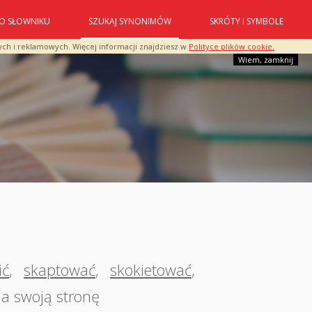
O SŁOWNIKU
SZUKAJ SYNONIMÓW
SKRÓTY I SYMBOLE
ych i reklamowych. Więcej informacji znajdziesz w
Polityce plików cookie.
Wiem, zamknij
ić
,
skaptować
,
skokietować
,
a swoją stronę