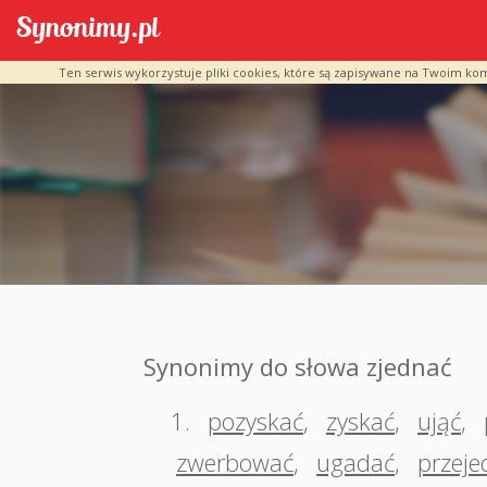
Ten serwis wykorzystuje pliki cookies, które są zapisywane na Twoim ko
Synonimy do słowa zjednać
1.
pozyskać
,
zyskać
,
ująć
,
zwerbować
,
ugadać
,
przeje