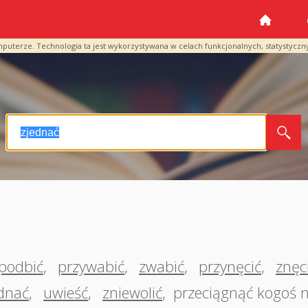
mputerze. Technologia ta jest wykorzystywana w celach funkcjonalnych, statystyczn
podbić
,
przywabić
,
zwabić
,
przynęcić
,
znęc
dnać
,
uwieść
,
zniewolić
,
przeciągnąć kogoś n