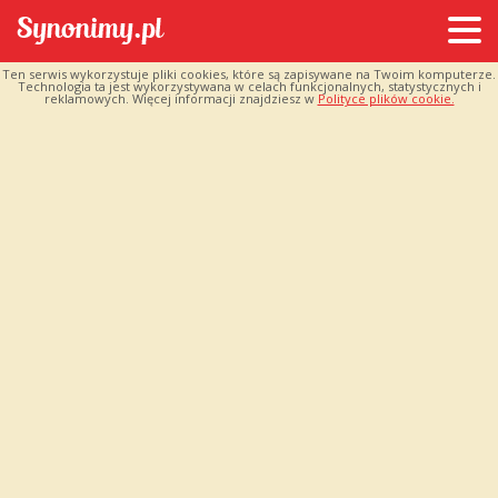
Ten serwis wykorzystuje pliki cookies, które są zapisywane na Twoim komputerze.
Technologia ta jest wykorzystywana w celach funkcjonalnych, statystycznych i
reklamowych. Więcej informacji znajdziesz w
Polityce plików cookie.