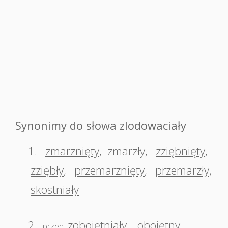
Synonimy do słowa zlodowaciały
1.
zmarznięty
,
zmarzły
,
zziębnięty
,
zziębły
,
przemarznięty
,
przemarzły
,
skostniały
2.
zobojętniały
,
obojętny
,
przen.