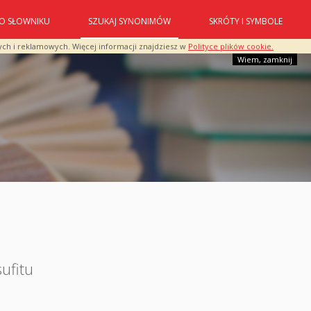
O SŁOWNIKU
SZUKAJ SYNONIMÓW
SKRÓTY I SYMBOLE
ych i reklamowych. Więcej informacji znajdziesz w
Polityce plików cookie.
Wiem, zamknij
sufitu