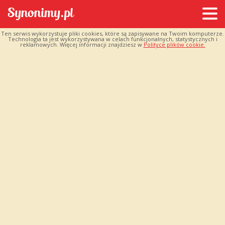
Ten serwis wykorzystuje pliki cookies, które są zapisywane na Twoim komputerze.
Technologia ta jest wykorzystywana w celach funkcjonalnych, statystycznych i
reklamowych. Więcej informacji znajdziesz w
Polityce plików cookie.