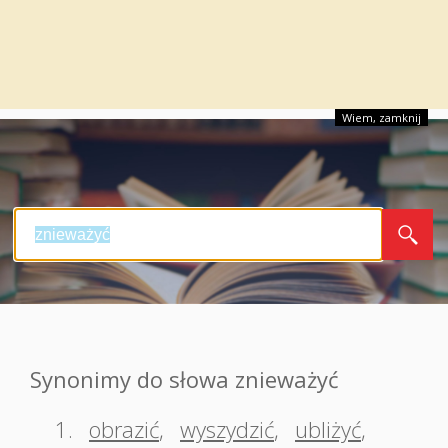
Wiem, zamknij
Synonimy do słowa znieważyć
1.
obrazić
,
wyszydzić
,
ubliżyć
,