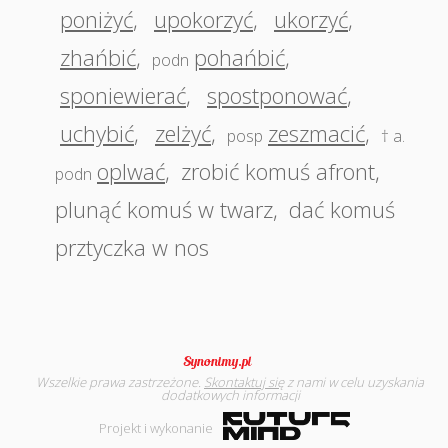
poniżyć
,
upokorzyć
,
ukorzyć
,
zhańbić
,
pohańbić
,
podn
sponiewierać
,
spostponować
,
uchybić
,
zelżyć
,
zeszmacić
,
posp
† a.
oplwać
,
zrobić komuś afront
,
podn
plunąć komuś w twarz
,
dać komuś
prztyczka w nos
Wszelkie prawa zastrzeżone.
Skontaktuj się
z nami w celu uzyskania
dodatkowych informacji
Projekt i wykonanie