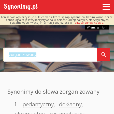
Ten serwis wykorzystuje pliki cookies, które są zapisywane na Twoim komputerze.
Technologia ta jest wykorzystywana w celach funkcjonalnych, statystycznych i
reklamowych. Więcej informacji znajdziesz w
Polityce plików cookie.
Wiem, zamknij
Synonimy do słowa zorganizowany
1.
pedantyczny
,
dokładny
,
skrupulatny
,
systematyczny
,