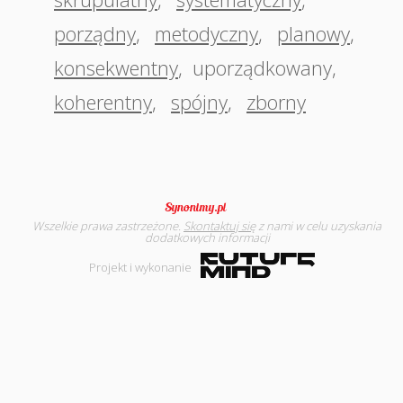
porządny
,
metodyczny
,
planowy
,
konsekwentny
,
uporządkowany
,
koherentny
,
spójny
,
zborny
Wszelkie prawa zastrzeżone.
Skontaktuj się
z nami w celu uzyskania
dodatkowych informacji
Projekt i wykonanie