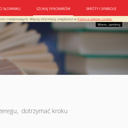
O SŁOWNIKU
SZUKAJ SYNONIMÓW
SKRÓTY I SYMBOLE
ych i reklamowych. Więcej informacji znajdziesz w
Polityce plików cookie.
Wiem, zamknij
zeregu
,
dotrzymać kroku