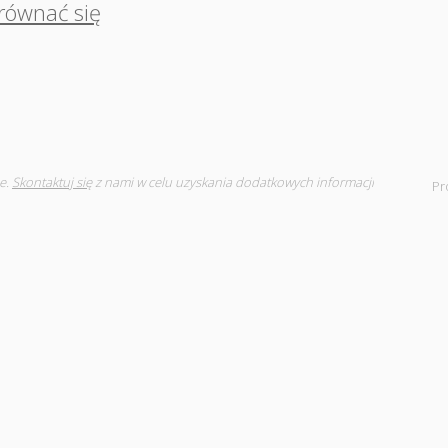
równać się
e.
Skontaktuj się
z nami w celu uzyskania dodatkowych informacji
Pr