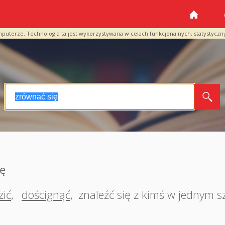
mputerze. Technologia ta jest wykorzystywana w celach funkcjonalnych, statystyczn
ę
ić
,
doścignąć
,
znaleźć się z kimś w jednym s