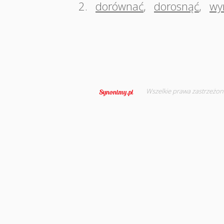
2.
dorównać
,
dorosnąć
,
wy
Wszelkie prawa zastrzeżon