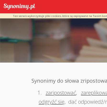
Ten serwis wykorzystuje pliki cookies, które są zapisywane na Twoim ko
Synonimy do słowa zripostow
1.
zaripostować
,
zareplikow
odgryźć się
,
dać odpowiedź/r