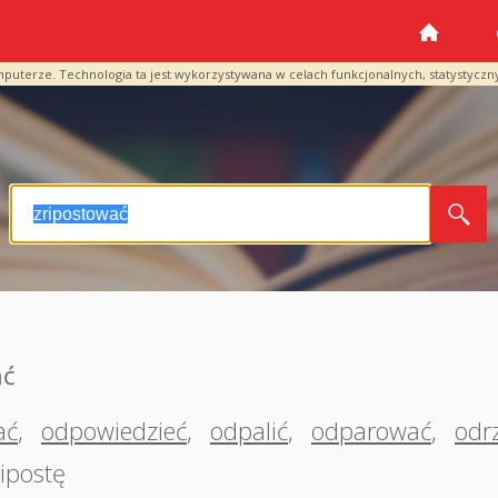
mputerze. Technologia ta jest wykorzystywana w celach funkcjonalnych, statystyczn
ać
ać
,
odpowiedzieć
,
odpalić
,
odparować
,
odr
ipostę