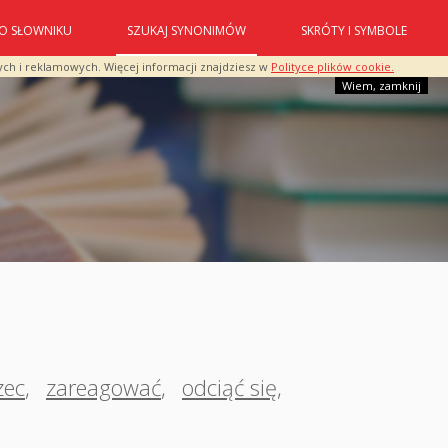
O SŁOWNIKU
SZUKAJ SYNONIMÓW
SKRÓTY I SYMBOLE
ych i reklamowych. Więcej informacji znajdziesz w
Polityce plików cookie.
Wiem, zamknij
zec
,
zareagować
,
odciąć się
,