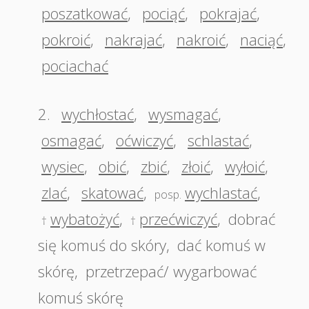
poszatkować
,
pociąć
,
pokrajać
,
pokroić
,
nakrajać
,
nakroić
,
naciąć
,
pociachać
2.
wychłostać
,
wysmagać
,
osmagać
,
oćwiczyć
,
schlastać
,
wysiec
,
obić
,
zbić
,
złoić
,
wyłoić
,
zlać
,
skatować
,
wychlastać
,
posp.
wybatożyć
,
przećwiczyć
,
dobrać
†
†
się komuś do skóry
,
dać komuś w
skórę
,
przetrzepać/ wygarbować
komuś skórę