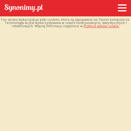
Ten serwis wykorzystuje pliki cookies, które są zapisywane na Twoim komputerze.
Technologia ta jest wykorzystywana w celach funkcjonalnych, statystycznych i
reklamowych. Więcej informacji znajdziesz w
Polityce plików cookie.