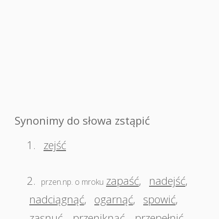
Synonimy do słowa zstąpić
1.
zejść
2.
zapaść
,
nadejść
,
przen.np. o mroku
nadciągnąć
,
ogarnąć
,
spowić
,
zasnuć
,
przeniknąć
,
przepełnić
,