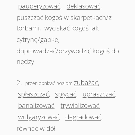
pauperyzować
,
deklasować
,
puszczać kogoś w skarpetkach/z
torbami
,
wyciskać kogoś jak
cytrynę/gąbkę
,
doprowadzać/przywodzić kogoś do
nędzy
2.
zubażać
,
przen.obniżać poziom
spłaszczać
,
spłycać
,
upraszczać
,
banalizować
,
trywializować
,
wulgaryzować
,
degradować
,
równać w dół