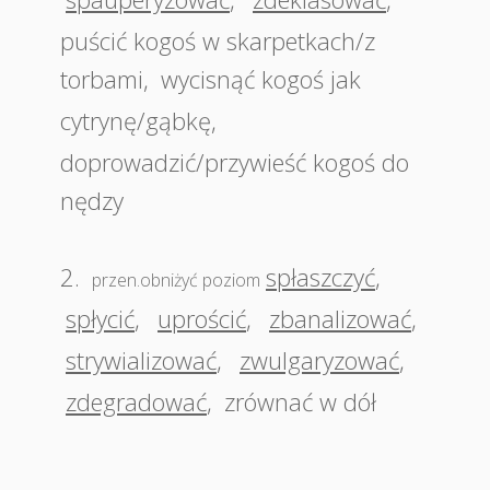
puścić kogoś w skarpetkach/z
torbami
,
wycisnąć kogoś jak
cytrynę/gąbkę
,
doprowadzić/przywieść kogoś do
nędzy
2.
spłaszczyć
,
przen.obniżyć poziom
spłycić
,
uprościć
,
zbanalizować
,
strywializować
,
zwulgaryzować
,
zdegradować
,
zrównać w dół