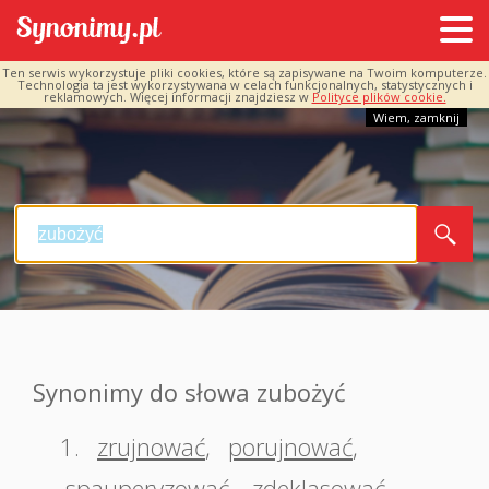
Ten serwis wykorzystuje pliki cookies, które są zapisywane na Twoim komputerze.
Technologia ta jest wykorzystywana w celach funkcjonalnych, statystycznych i
reklamowych. Więcej informacji znajdziesz w
Polityce plików cookie.
Wiem, zamknij
Synonimy do słowa zubożyć
1.
zrujnować
,
porujnować
,
spauperyzować
,
zdeklasować
,