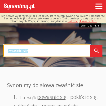
Ten serwis wykorzystuje pliki cookies, które są zapisywane na Twoim komputerze.
Technologia ta jest wykorzystywana w celach funkcjonalnych, statystycznych i
reklamowych. Więcej informacji znajdziesz w
Polityce plików cookie.
Wiem, zamknij
Synonimy do słowa zwaśnić się
1.
powaśnić się
,
pokłócić się
,
† a. książk
skłócić się
,
posprzeczać się
,