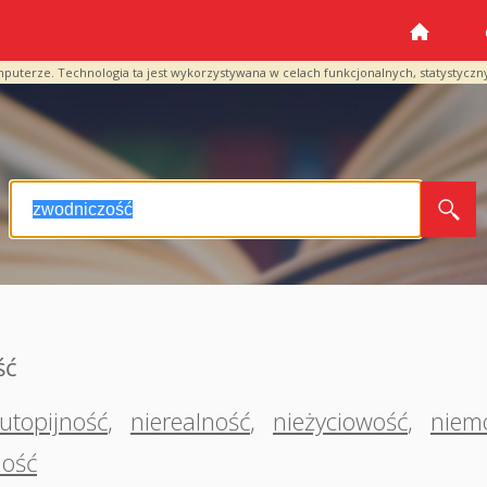
mputerze. Technologia ta jest wykorzystywana w celach funkcjonalnych, statystyczn
ść
utopijność
,
nierealność
,
nieżyciowość
,
niem
ność