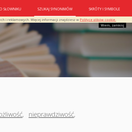
O SŁOWNIKU
SZUKAJ SYNONIMÓW
SKRÓTY I SYMBOLE
ych i reklamowych. Więcej informacji znajdziesz w
Polityce plików cookie.
Wiem, zamknij
ożliwość
,
nieprawdziwość
,