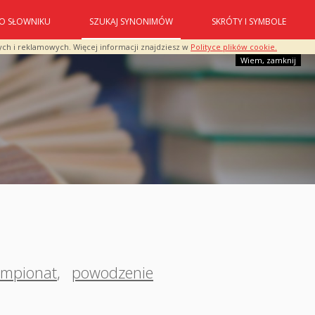
O SŁOWNIKU
SZUKAJ SYNONIMÓW
SKRÓTY I SYMBOLE
ych i reklamowych. Więcej informacji znajdziesz w
Polityce plików cookie.
Wiem, zamknij
empionat
,
powodzenie