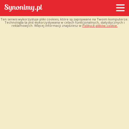
Ten serwis wykorzystuje pliki cookies, które są zapisywane na Twoim komputerze.
Technologia ta jest wykorzystywana w celach funkcjonalnych, statystycznych i
reklamowych. Więcej informacji znajdziesz w
Polityce plików cookie.