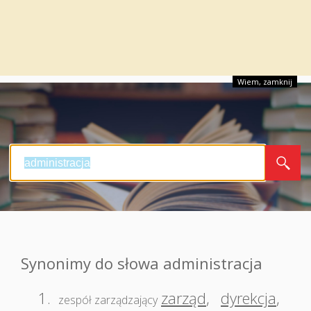
Wiem, zamknij
Synonimy do słowa administracja
1.
zarząd
,
dyrekcja
,
zespół zarządzający