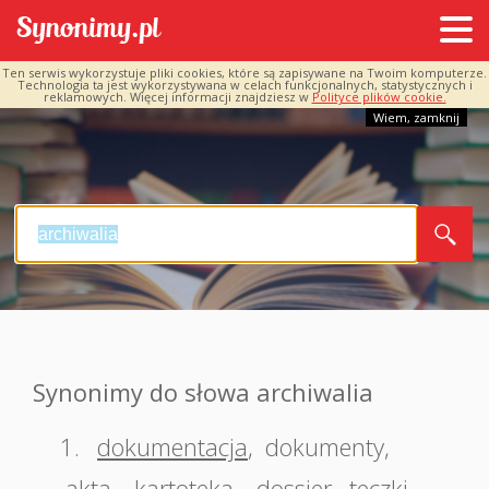
Ten serwis wykorzystuje pliki cookies, które są zapisywane na Twoim komputerze.
Technologia ta jest wykorzystywana w celach funkcjonalnych, statystycznych i
reklamowych. Więcej informacji znajdziesz w
Polityce plików cookie.
Wiem, zamknij
Synonimy do słowa archiwalia
1.
dokumentacja
,
dokumenty
,
akta
,
kartoteka
,
dossier
,
teczki
,