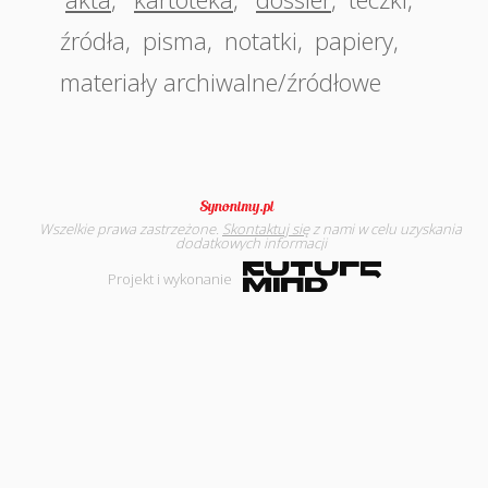
źródła
,
pisma
,
notatki
,
papiery
,
materiały archiwalne/źródłowe
Wszelkie prawa zastrzeżone.
Skontaktuj się
z nami w celu uzyskania
dodatkowych informacji
Projekt i wykonanie