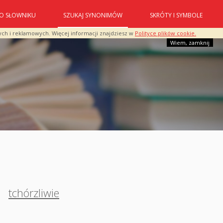
O SŁOWNIKU
SZUKAJ SYNONIMÓW
SKRÓTY I SYMBOLE
ych i reklamowych. Więcej informacji znajdziesz w
Polityce plików cookie.
Wiem, zamknij
,
tchórzliwie