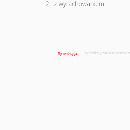
2.
z wyrachowaniem
Wszelkie prawa zastrzeżon