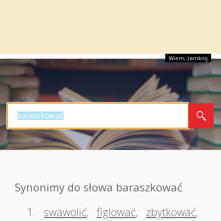
Wiem, zamknij
Synonimy do słowa baraszkować
1.
swawolić
,
figlować
,
zbytkować
,