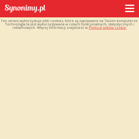
Ten serwis wykorzystuje pliki cookies, które są zapisywane na Twoim komputerze.
Technologia ta jest wykorzystywana w celach funkcjonalnych, statystycznych i
reklamowych. Więcej informacji znajdziesz w
Polityce plików cookie.