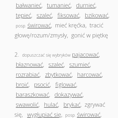
bałwanieć
,
tumanieć
,
durnieć
,
tępieć
,
szaleć
,
fiksować
,
bzikować
,
świrować
,
mieć kręćka
,
tracić
posp.
głowę/rozum/zmysły
,
gonić w piętkę
2.
pajacować
,
dopuszczać się wybryków
błaznować
,
szaleć
,
szumieć
,
rozrabiać
,
zbytkować
,
harcować
,
broić
,
psocić
,
figlować
,
baraszkować
,
dokazywać
,
swawolić
,
hulać
,
brykać
,
zgrywać
się
,
wygłupiać się
,
świrować
,
posp.