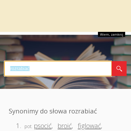
Wiem, zamknij
Synonimy do słowa rozrabiać
1.
psocić
,
broić
,
figlować
,
pot.