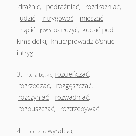
drażnić
,
podrażniać
,
rozdrażniać
,
judzić
,
intrygować
,
mieszać
,
mącić
,
barłożyć
,
kopać pod
posp.
kimś dołki
,
knuć/prowadzić/snuć
intrygi
3.
rozcieńczać
,
np. farbę, klej
rozrzedzać
,
rozgęszczać
,
rozczyniać
,
rozwadniać
,
rozpuszczać
,
roztrzepywać
4.
wyrabiać
np. ciasto