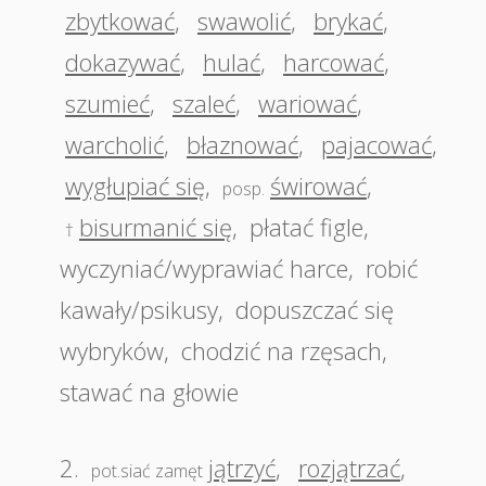
zbytkować
,
swawolić
,
brykać
,
dokazywać
,
hulać
,
harcować
,
szumieć
,
szaleć
,
wariować
,
warcholić
,
błaznować
,
pajacować
,
wygłupiać się
,
świrować
,
posp.
bisurmanić się
,
płatać figle
,
†
wyczyniać/wyprawiać harce
,
robić
kawały/psikusy
,
dopuszczać się
wybryków
,
chodzić na rzęsach
,
stawać na głowie
2.
jątrzyć
,
rozjątrzać
,
pot.siać zamęt