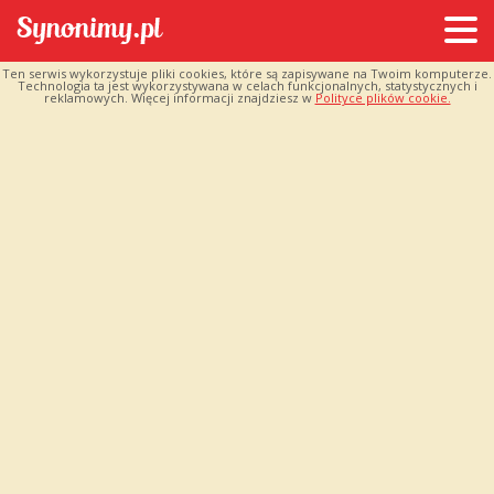
Ten serwis wykorzystuje pliki cookies, które są zapisywane na Twoim komputerze.
Technologia ta jest wykorzystywana w celach funkcjonalnych, statystycznych i
reklamowych. Więcej informacji znajdziesz w
Polityce plików cookie.