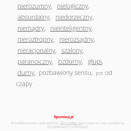
nierozumny
,
nielogiczny
,
absurdalny
,
niedorzeczny
,
niemądry
,
nieinteligentny
,
nieroztropny
,
nierozsądny
,
nieracjonalny
,
szalony
,
paranoiczny
,
bzdurny
,
głupi
,
durny
,
pozbawiony sensu
,
od
pot.
czapy
Wszelkie prawa zastrzeżone.
Skontaktuj się
z nami w celu uzyskania
dodatkowych informacji