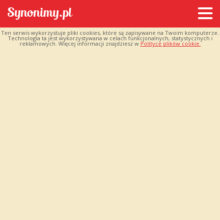
Ten serwis wykorzystuje pliki cookies, które są zapisywane na Twoim komputerze.
Technologia ta jest wykorzystywana w celach funkcjonalnych, statystycznych i
reklamowych. Więcej informacji znajdziesz w
Polityce plików cookie.