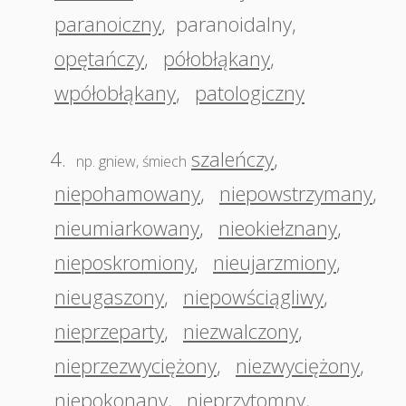
paranoiczny
,
paranoidalny
,
opętańczy
,
półobłąkany
,
wpółobłąkany
,
patologiczny
4.
szaleńczy
,
np. gniew, śmiech
niepohamowany
,
niepowstrzymany
,
nieumiarkowany
,
nieokiełznany
,
nieposkromiony
,
nieujarzmiony
,
nieugaszony
,
niepowściągliwy
,
nieprzeparty
,
niezwalczony
,
nieprzezwyciężony
,
niezwyciężony
,
niepokonany
,
nieprzytomny
,