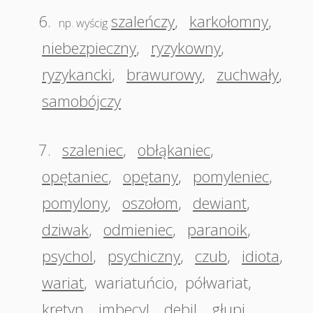
6.
szaleńczy
,
karkołomny
,
np. wyścig
niebezpieczny
,
ryzykowny
,
ryzykancki
,
brawurowy
,
zuchwały
,
samobójczy
7.
szaleniec
,
obłąkaniec
,
opętaniec
,
opętany
,
pomyleniec
,
pomylony
,
oszołom
,
dewiant
,
dziwak
,
odmieniec
,
paranoik
,
psychol
,
psychiczny
,
czub
,
idiota
,
wariat
,
wariatuńcio
,
półwariat
,
kretyn
,
imbecyl
,
debil
,
głupi
,