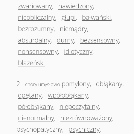
zwariowany
,
nawiedzony
,
nieobliczalny
,
głupi
,
bałwański
,
bezrozumny
,
niemądry
,
absurdalny
,
durny
,
bezsensowny
,
nonsensowny
,
idiotyczny
,
błazeński
2.
pomylony
,
obłąkany
,
chory umysłowo
opętany
,
wpółobłąkany
,
półobłąkany
,
niepoczytalny
,
nienormalny
,
niezrównoważony
,
psychopatyczny
,
psychiczny
,