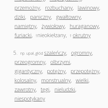
przemożny
,
rozbuchany
,
lawinowy
,
dziki
,
paniczny
,
gwałtowny
,
namiętny
,
żywiołowy
,
huraganowy
,
furiacki
,
nieokiełzany
,
okrutny
†
†
5.
szaleńczy
,
ogromny
,
np. upał, głód
przeogromny
,
olbrzymi
,
gigantyczny
,
potężny
,
przepotężny
,
kolosalny
,
monstrualny
,
wielki
,
zawrotny
,
tęgi
,
nieludzki
,
niespotykany