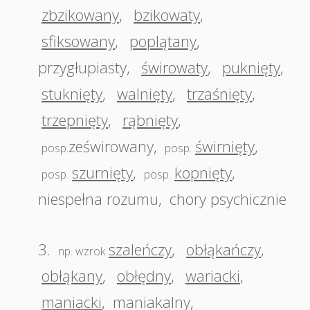
zbzikowany
,
bzikowaty
,
sfiksowany
,
poplątany
,
przygłupiasty
,
świrowaty
,
puknięty
,
stuknięty
,
walnięty
,
trzaśnięty
,
trzepnięty
,
rąbnięty
,
ześwirowany
,
świrnięty
,
posp.
posp.
szurnięty
,
kopnięty
,
posp.
posp.
niespełna rozumu
,
chory psychicznie
3.
szaleńczy
,
obłąkańczy
,
np. wzrok
obłąkany
,
obłędny
,
wariacki
,
maniacki
,
maniakalny
,