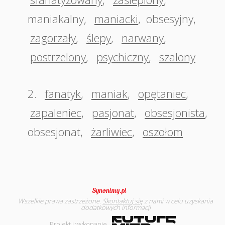
maniakalny
,
maniacki
,
obsesyjny
,
zagorzały
,
ślepy
,
narwany
,
postrzelony
,
psychiczny
,
szalony
2.
fanatyk
,
maniak
,
opętaniec
,
zapaleniec
,
pasjonat
,
obsesjonista
,
obsesjonat
,
żarliwiec
,
oszołom
Wszelkie prawa zastrzeżone.
Skontaktuj się
z nami w celu uzyskania
dodatkowych informacji
Projekt i wykonanie