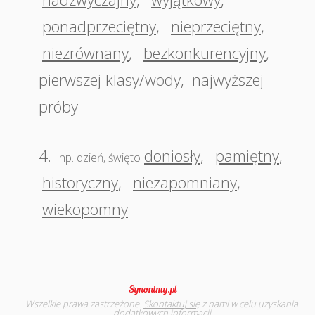
ponadprzeciętny
,
nieprzeciętny
,
niezrównany
,
bezkonkurencyjny
,
pierwszej klasy/wody
,
najwyższej
próby
4.
doniosły
,
pamiętny
,
np. dzień, święto
historyczny
,
niezapomniany
,
wiekopomny
Wszelkie prawa zastrzeżone.
Skontaktuj się
z nami w celu uzyskania
dodatkowych informacji