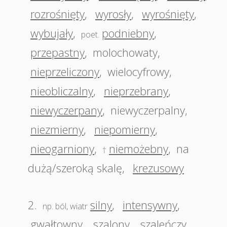
rozrośnięty
,
wyrosły
,
wyrośnięty
,
wybujały
,
podniebny
,
poet.
przepastny
,
molochowaty
,
nieprzeliczony
,
wielocyfrowy
,
nieobliczalny
,
nieprzebrany
,
niewyczerpany
,
niewyczerpalny
,
niezmierny
,
niepomierny
,
nieogarniony
,
niemożebny
,
na
†
dużą/szeroką skalę
,
krezusowy
2.
silny
,
intensywny
,
np. ból, wiatr
gwałtowny
,
szalony
,
szaleńczy
,