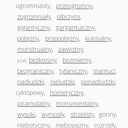
ogromniasty
,
przeogromny
,
zogromniały
,
olbrzymi
,
gigantyczny
,
gargantuiczny
,
potężny
,
przepotężny
,
kolosalny
,
monstrualny
,
zawrotny
,
bezkresny
,
bezmierny
,
poet.
bezgraniczny
,
tytaniczny
,
mamuci
,
nadludzki
,
nieludzki
,
ponadludzki
,
cyklopowy
,
homeryczny
,
piramidalny
,
monumentalny
,
wysoki
,
wyniosły
,
strzelisty
,
gonny
,
niebotyczny
,
niebosiężny
,
rozrosły
,