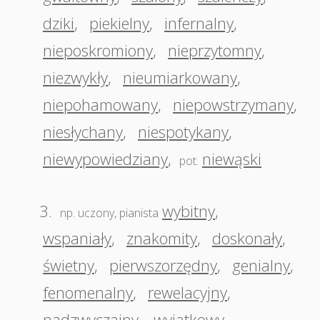
dziki
,
piekielny
,
infernalny
,
nieposkromiony
,
nieprzytomny
,
niezwykły
,
nieumiarkowany
,
niepohamowany
,
niepowstrzymany
,
niesłychany
,
niespotykany
,
niewypowiedziany
,
niewąski
pot.
3.
wybitny
,
np. uczony, pianista
wspaniały
,
znakomity
,
doskonały
,
świetny
,
pierwszorzędny
,
genialny
,
fenomenalny
,
rewelacyjny
,
nadzwyczajny
,
wyjątkowy
,