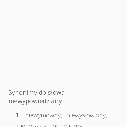
Synonimy do słowa
niewypowiedziany
1.
niewymowny
,
niewysłowiony
,
nieopisany
,
niezmierny
,