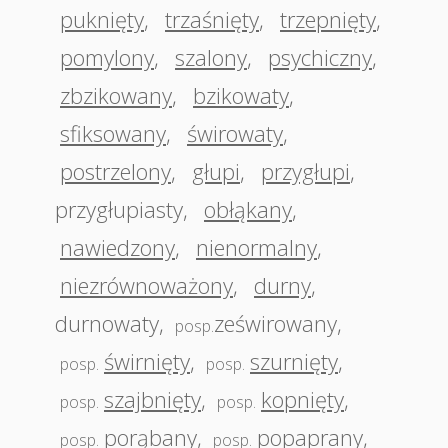
puknięty
,
trzaśnięty
,
trzepnięty
,
pomylony
,
szalony
,
psychiczny
,
zbzikowany
,
bzikowaty
,
sfiksowany
,
świrowaty
,
postrzelony
,
głupi
,
przygłupi
,
przygłupiasty
,
obłąkany
,
nawiedzony
,
nienormalny
,
niezrównoważony
,
durny
,
durnowaty
,
ześwirowany
,
posp.
świrnięty
,
szurnięty
,
posp.
posp.
szajbnięty
,
kopnięty
,
posp.
posp.
porąbany
,
popaprany
,
posp.
posp.