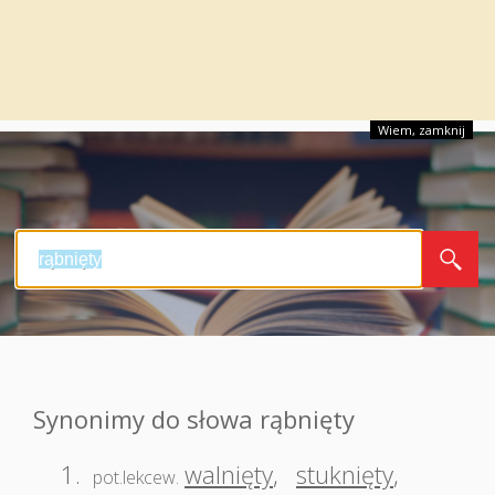
Wiem, zamknij
Synonimy do słowa rąbnięty
1.
walnięty
,
stuknięty
,
pot.lekcew.