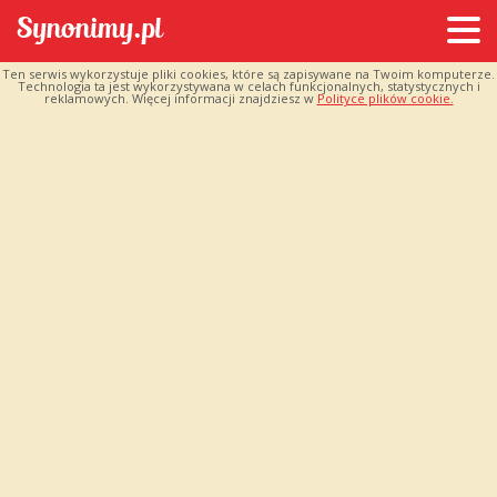
Ten serwis wykorzystuje pliki cookies, które są zapisywane na Twoim komputerze.
Technologia ta jest wykorzystywana w celach funkcjonalnych, statystycznych i
reklamowych. Więcej informacji znajdziesz w
Polityce plików cookie.