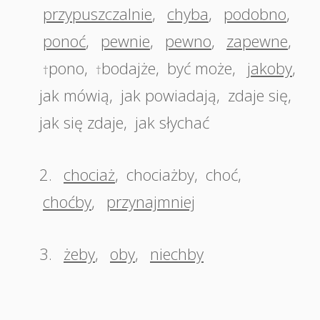
przypuszczalnie
,
chyba
,
podobno
,
ponoć
,
pewnie
,
pewno
,
zapewne
,
pono
,
bodajże
,
być może
,
jakoby
,
†
†
jak mówią
,
jak powiadają
,
zdaje się
,
jak się zdaje
,
jak słychać
2.
chociaż
,
chociażby
,
choć
,
choćby
,
przynajmniej
3.
żeby
,
oby
,
niechby