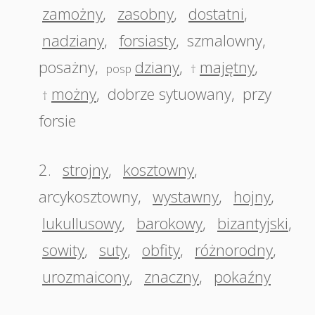
zamożny
,
zasobny
,
dostatni
,
nadziany
,
forsiasty
,
szmalowny
,
posażny
,
dziany
,
majętny
,
posp
†
możny
,
dobrze sytuowany
,
przy
†
forsie
2.
strojny
,
kosztowny
,
arcykosztowny
,
wystawny
,
hojny
,
lukullusowy
,
barokowy
,
bizantyjski
,
sowity
,
suty
,
obfity
,
różnorodny
,
urozmaicony
,
znaczny
,
pokaźny