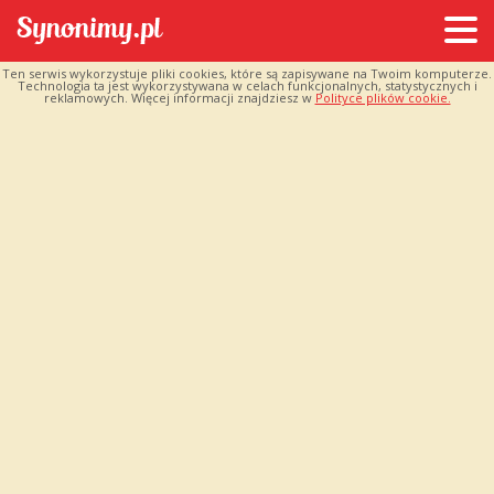
Ten serwis wykorzystuje pliki cookies, które są zapisywane na Twoim komputerze.
Technologia ta jest wykorzystywana w celach funkcjonalnych, statystycznych i
reklamowych. Więcej informacji znajdziesz w
Polityce plików cookie.