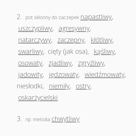
2.
napastliwy
,
pot skłonny do zaczepek
uszczypliwy
,
agresywny
,
natarczywy
,
zaczepny
,
kłótliwy
,
swarliwy
,
cięty (jak osa)
,
kąśliwy
,
osowaty
,
zjadliwy
,
zgryźliwy
,
jadowity
,
jędzowaty
,
wiedźmowaty
,
niesłodki
,
niemiły
,
ostry
,
oskarżycielski
3.
chwytliwy
np. melodia