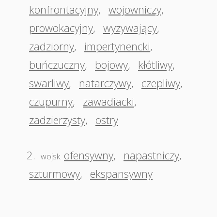
konfrontacyjny
,
wojowniczy
,
prowokacyjny
,
wyzywający
,
zadziorny
,
impertynencki
,
buńczuczny
,
bojowy
,
kłótliwy
,
swarliwy
,
natarczywy
,
czepliwy
,
czupurny
,
zawadiacki
,
zadzierzysty
,
ostry
2.
ofensywny
,
napastniczy
,
wojsk.
szturmowy
,
ekspansywny