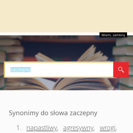
Wiem, zamknij
Synonimy do słowa zaczepny
1.
napastliwy
,
agresywny
,
wrogi
,