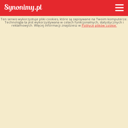
Ten serwis wykorzystuje pliki cookies, które są zapisywane na Twoim komputerze.
Technologia ta jest wykorzystywana w celach funkcjonalnych, statystycznych i
reklamowych. Więcej informacji znajdziesz w
Polityce plików cookie.