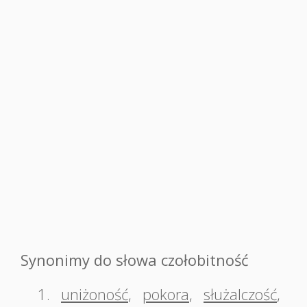
Synonimy do słowa czołobitność
1.
uniżoność
,
pokora
,
służalczość
,